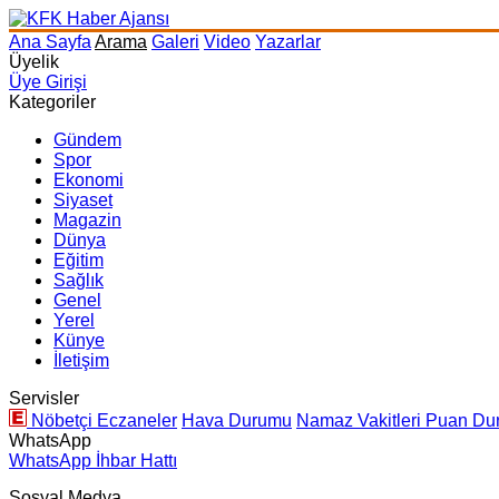
Ana Sayfa
Arama
Galeri
Video
Yazarlar
Üyelik
Üye Girişi
Kategoriler
Gündem
Spor
Ekonomi
Siyaset
Magazin
Dünya
Eğitim
Sağlık
Genel
Yerel
Künye
İletişim
Servisler
Nöbetçi Eczaneler
Hava Durumu
Namaz Vakitleri
Puan Du
WhatsApp
WhatsApp İhbar Hattı
Sosyal Medya