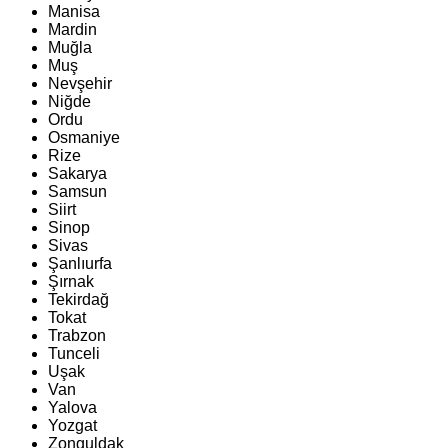
Manisa
Mardin
Muğla
Muş
Nevşehir
Niğde
Ordu
Osmaniye
Rize
Sakarya
Samsun
Siirt
Sinop
Sivas
Şanlıurfa
Şırnak
Tekirdağ
Tokat
Trabzon
Tunceli
Uşak
Van
Yalova
Yozgat
Zonguldak