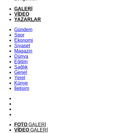
GALERİ
VİDEO
YAZARLAR
Gündem
Spor
Ekonomi
Siyaset
Magazin
Dünya
Eğitim
Sağlık
Genel
Yerel
Künye
İletişim
FOTO
GALERİ
VİDEO
GALERİ