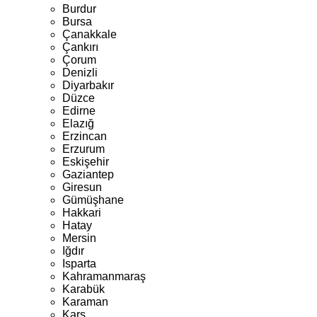
Burdur
Bursa
Çanakkale
Çankırı
Çorum
Denizli
Diyarbakır
Düzce
Edirne
Elazığ
Erzincan
Erzurum
Eskişehir
Gaziantep
Giresun
Gümüşhane
Hakkari
Hatay
Mersin
Iğdır
Isparta
Kahramanmaraş
Karabük
Karaman
Kars