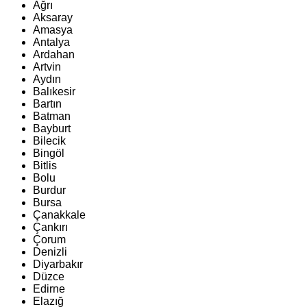
Ağrı
Aksaray
Amasya
Antalya
Ardahan
Artvin
Aydın
Balıkesir
Bartın
Batman
Bayburt
Bilecik
Bingöl
Bitlis
Bolu
Burdur
Bursa
Çanakkale
Çankırı
Çorum
Denizli
Diyarbakır
Düzce
Edirne
Elazığ