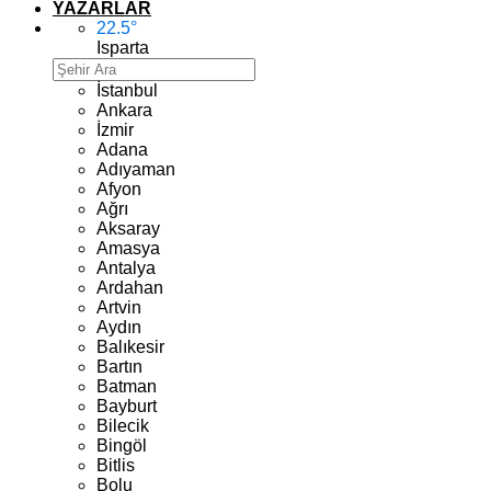
YAZARLAR
22.5
°
Isparta
İstanbul
Ankara
İzmir
Adana
Adıyaman
Afyon
Ağrı
Aksaray
Amasya
Antalya
Ardahan
Artvin
Aydın
Balıkesir
Bartın
Batman
Bayburt
Bilecik
Bingöl
Bitlis
Bolu